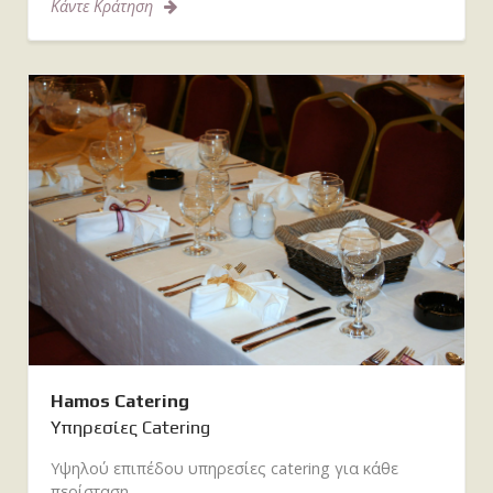
Κάντε Κράτηση
Hamos Catering
Υπηρεσίες Catering
Υψηλού επιπέδου υπηρεσίες catering για κάθε
περίσταση